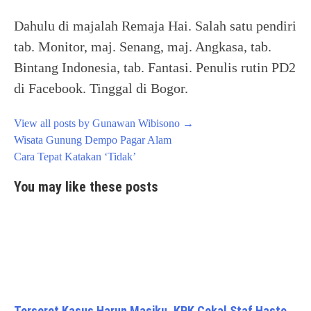
Dahulu di majalah Remaja Hai. Salah satu pendiri
tab. Monitor, maj. Senang, maj. Angkasa, tab.
Bintang Indonesia, tab. Fantasi. Penulis rutin PD2
di Facebook. Tinggal di Bogor.
View all posts by Gunawan Wibisono
→
Post
Wisata Gunung Dempo Pagar Alam
navigation
Cara Tepat Katakan ‘Tidak’
You may like these posts
Terseret Kasus Harun Masiku, KPK Cekal Staf Hasto