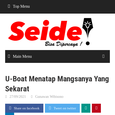
Skip
Top Menu
to
content
Main Menu
U-Boat Menatap Mangsanya Yang
Sekarat
27/09/2021
Gunawan Wibisono
Share on facebook
Tweet on twitter