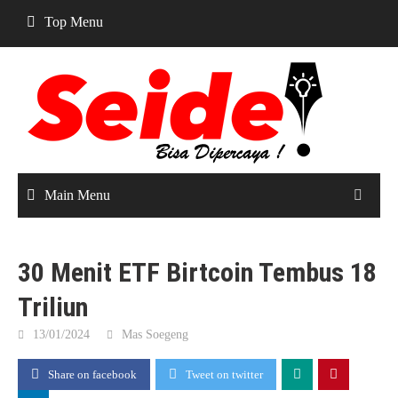
Skip
Top Menu
to
content
Main Menu
30 Menit ETF Birtcoin Tembus 18
Triliun
13/01/2024
Mas Soegeng
Share on facebook
Tweet on twitter