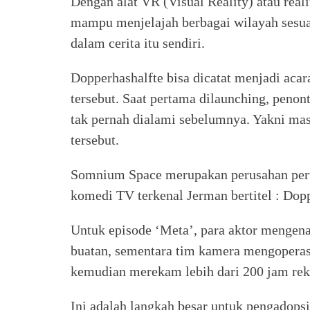
Dengan alat VR (Visual Reality) atau real
mampu menjelajah berbagai wilayah sesuai
dalam cerita itu sendiri.
Dopperhashalfte bisa dicatat menjadi ac
tersebut. Saat pertama dilaunching, peno
tak pernah dialami sebelumnya. Yakni masu
tersebut.
Somnium Space merupakan perusahan pert
komedi TV terkenal Jerman bertitel : Dop
Untuk episode ‘Meta’, para aktor mengena
buatan, sementara tim kamera mengoperas
kemudian merekam lebih dari 200 jam re
Ini adalah langkah besar untuk pengadops