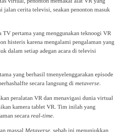
itas virtual, penonton memakai alat VR yang
 jalan cerita televisi, seakan penonton masuk
ara TV pertama yang menggunakan teknoogi VR
nton histeris karena mengalami pengalaman yang
k dalam setiap adegan acara di televisi
ama yang berhasil tmenyelenggarakan episode
perhashalfte secara langsung di
metaverse
.
kan peralatan VR dan menavigasi dunia virtual
ikan kamera tablet VR. Tim inilah yang
kaman secara
real-time
.
ian massal
Metaverse
, sebab ini menunjukkan