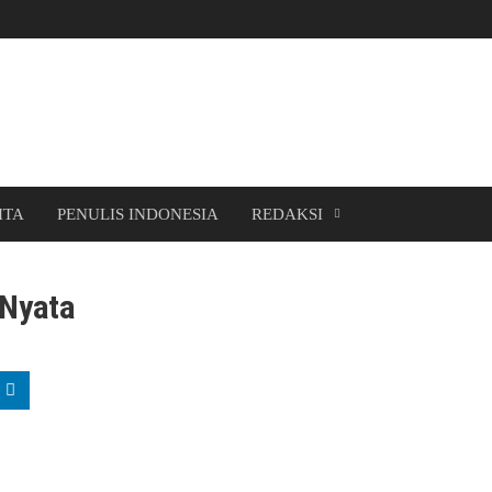
ITA
PENULIS INDONESIA
REDAKSI
 Nyata