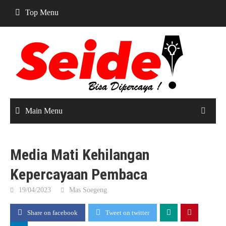
Skip
Top Menu
to
content
Main Menu
Media Mati Kehilangan
Kepercayaan Pembaca
19/04/2023
Mas Soegeng
Share on facebook
Tweet on twitter