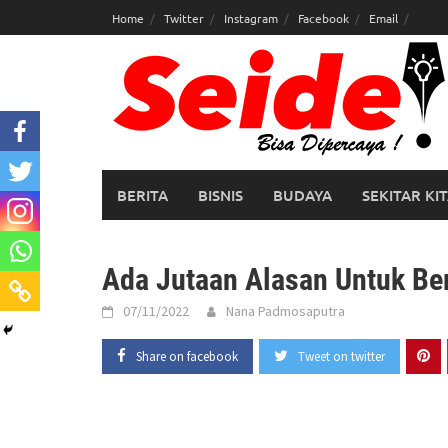
Skip
Home
Twitter
Instagram
Facebook
Email
to
content
BERITA
BISNIS
BUDAYA
SEKITAR KI
Ada Jutaan Alasan Untuk Be
07/11/2022
Nana Padmosaputra
Share on facebook
Tweet on twitter