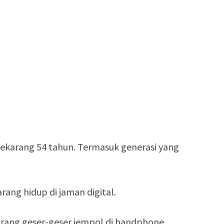
sekarang 54 tahun. Termasuk generasi yang
rang hidup di jaman digital.
ang geser-geser jempol di handphone.