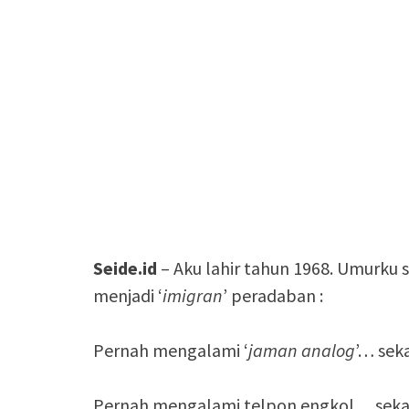
Seide.id
– Aku lahir tahun 1968. Umurku 
menjadi ‘
imigran
’ peradaban :
Pernah mengalami ‘
jaman analog
’… seka
Pernah mengalami telpon engkol… sekar