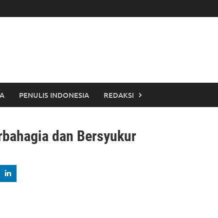
TA
PENULIS INDONESIA
REDAKSI
rbahagia dan Bersyukur