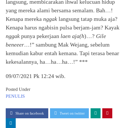
langsung, membicarakan ihwal kelucuan hidup
yang mereka alami bersama semalam. Bah…!
Kenapa mereka
nggak
langsung tatap muka aja?
Kenapa harus ngabisin pulsa berjam-jam? Kayak
nggak
punya pekerjaan
laen aja(h
)…?
Gile
beneeer
…!” sambung Mak Wejang, sebelum
kemudian kabur entah kemana. Tapi terasa benar
kekesalannya, ha…ha…ha…!” ***
09/07/2021 Pk 12:24 wib.
Posted Under
PENULIS
Share on facebook
Tweet on twitter