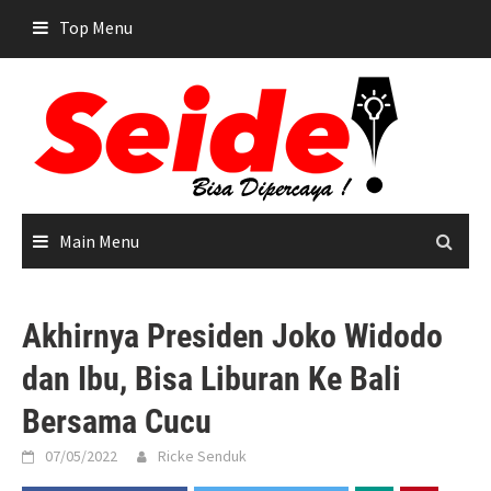
Skip
Top Menu
to
content
Main Menu
Akhirnya Presiden Joko Widodo
dan Ibu, Bisa Liburan Ke Bali
Bersama Cucu
07/05/2022
Ricke Senduk