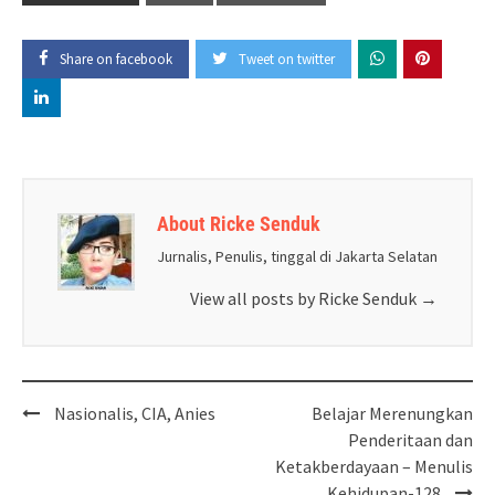
Share on facebook
Tweet on twitter
About Ricke Senduk
Jurnalis, Penulis, tinggal di Jakarta Selatan
View all posts by Ricke Senduk
→
Post
Nasionalis, CIA, Anies
Belajar Merenungkan
navigation
Penderitaan dan
Ketakberdayaan – Menulis
Kehidupan-128