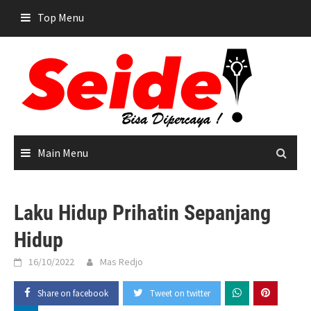
Skip
Top Menu
to
content
Main Menu
Laku Hidup Prihatin Sepanjang
Hidup
16/10/2022
Mas Redjo
Share on facebook
Tweet on twitter