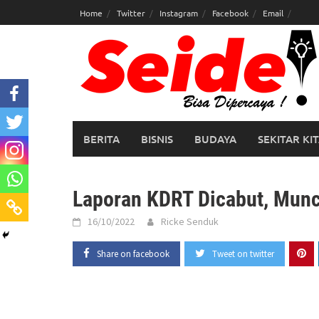
Skip
Home
Twitter
Instagram
Facebook
Email
to
content
BERITA
BISNIS
BUDAYA
SEKITAR KI
Laporan KDRT Dicabut, Muncu
16/10/2022
Ricke Senduk
Share on facebook
Tweet on twitter