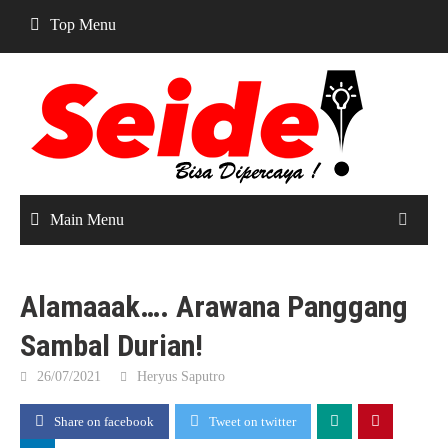
Skip
Top Menu
to
content
Main Menu
Alamaaak…. Arawana Panggang
Sambal Durian!
26/07/2021
Heryus Saputro
Share on facebook
Tweet on twitter