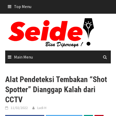
Skip
Top Menu
to
content
Main Menu
Alat Pendeteksi Tembakan “Shot
Spotter” Dianggap Kalah dari
CCTV
11/02/2022
Ludi H