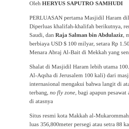
Oleh
HERYUS SAPUTRO SAMHUDI
PERLUASAN pertama Masjidil Haram dilak
Diperluas khalifah-khalifah berikutnya, re
Saudi, dan
Raja Salman bin Abdulaziz
, 
berbiaya USD $ 100 milyar, setara Rp 1.50
Menara Abraj Al-Bait di Mekkah yang seni
Shalat di Masjidil Haram lebih utama 100
Al-Aqsha di Jerusalem 100 kali) dari mas
internasional mengakui bahwa langit di a
terbang,
no fly zone
, bagi apapun pesawat 
di atasnya
Situs resmi kota Makkah al-Mukarommah
luas 356,800meter persegi atau setra 88 kal