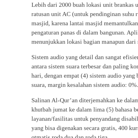
Lebih dari 2000 buah lokasi unit brankas 
ratusan unit AC (untuk pendinginan suhu 
masjid, karena lantai masjid memantulka
pengaturan panas di dalam bangunan. Apli
menunjukkan lokasi bagian manapun dari 
Sistem audio yang detail dan sangat efisie
antara sistem suara terbesar dan paling k
hari, dengan empat (4) sistem audio yang 
suara, margin kesalahan sistem audio: 0%
Salinan Al-Qur’an diterjemahkan ke dala
khutbah jumat ke dalam lima (5) bahasa b
layanan/fasilitas untuk penyandang disabili
yang bisa digenakan secara gratis, 400 kur
otmatis roda dua dan roda tiga.