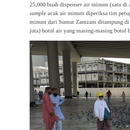
25,000 buah dispenser air minum (satu di a
sample
acak air minum diperiksa tim petug
minum dari Sumur Zamzam ditampung di t
juta) botol air yang masing-masing botol b