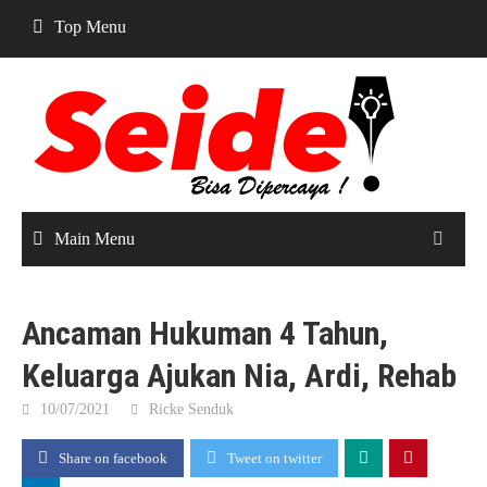
Skip
Top Menu
to
content
Main Menu
Ancaman Hukuman 4 Tahun,
Keluarga Ajukan Nia, Ardi, Rehab
10/07/2021
Ricke Senduk
Share on facebook
Tweet on twitter