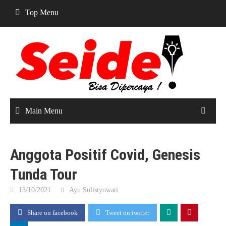
Skip
Top Menu
to
content
Main Menu
Anggota Positif Covid, Genesis
Tunda Tour
13/10/2021
Ayu Sulistyowati
Share on facebook
Tweet on twitter