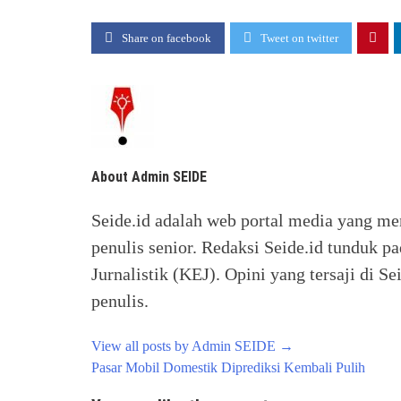
Share on facebook
Tweet on twitter
About Admin SEIDE
Seide.id adalah web portal media yang me
penulis senior. Redaksi Seide.id tunduk p
Jurnalistik (KEJ). Opini yang tersaji di
penulis.
View all posts by Admin SEIDE
→
Post
Pasar Mobil Domestik Diprediksi Kembali Pulih
navigation