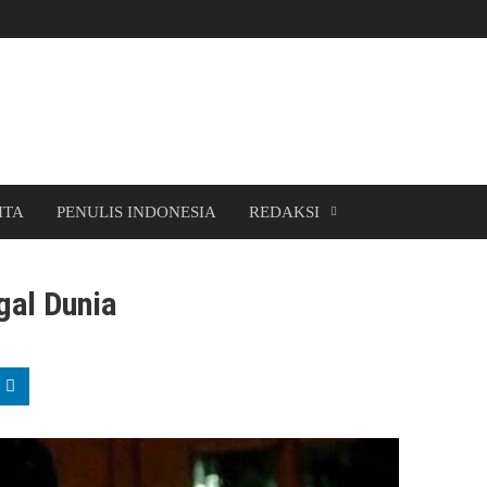
ITA
PENULIS INDONESIA
REDAKSI
gal Dunia