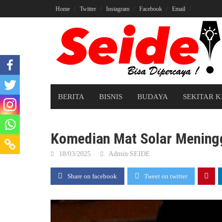
Skip
Home
Twitter
Instagram
Facebook
Email
to
content
BERITA
BISNIS
BUDAYA
SEKITAR K
Komedian Mat Solar Mening
18/03/2025
Admin SEIDE
Share on facebook
Tweet on twitter