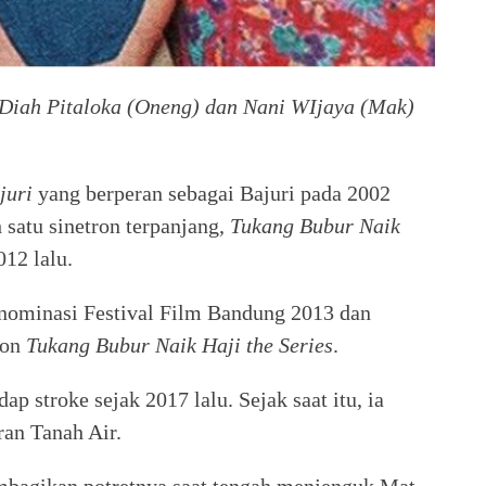
e Diah Pitaloka (Oneng) dan Nani WIjaya (Mak)
juri
yang berperan sebagai Bajuri pada 2002
 satu sinetron terpanjang,
Tukang Bubur Naik
12 lalu.
nominasi Festival Film Bandung 2013 dan
ron
Tukang Bubur Naik Haji the Series
.
p stroke sejak 2017 lalu. Sejak saat itu, ia
ran Tanah Air.
mbagikan potretnya saat tengah menjenguk Mat