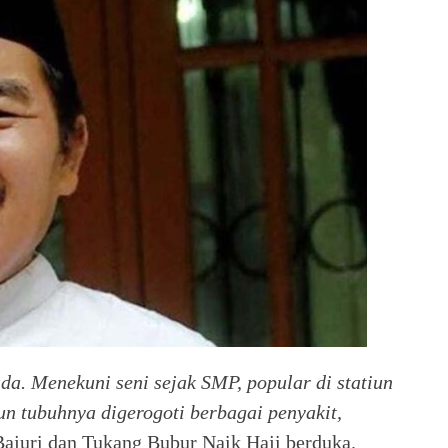
ada. Menekuni seni sejak SMP, popular di statiun
un tubuhnya digerogoti berbagai penyakit,
ajuri dan Tukang Bubur Naik Haji berduka.