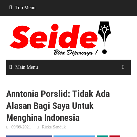
Skip
Top Menu
to
content
Main Menu
Anntonia Porslid: Tidak Ada
Alasan Bagi Saya Untuk
Menghina Indonesia
09/09/2021
Ricke Senduk