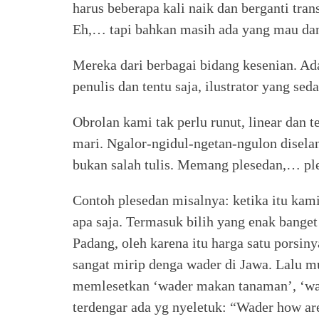
harus beberapa kali naik dan berganti tran
Eh,… tapi bahkan masih ada yang mau dan
Mereka dari berbagai bidang kesenian. Ada
penulis dan tentu saja, ilustrator yang se
Obrolan kami tak perlu runut, linear dan 
mari. Ngalor-ngidul-ngetan-ngulon diselan
bukan salah tulis. Memang plesedan,… ples
Contoh plesedan misalnya: ketika itu kam
apa saja. Termasuk bilih yang enak bange
Padang, oleh karena itu harga satu porsin
sangat mirip denga wader di Jawa. Lalu m
memlesetkan ‘wader makan tanaman’, ‘wader
terdengar ada yg nyeletuk: “Wader how ar