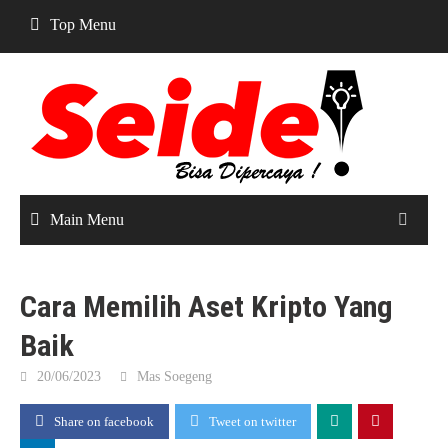
Skip
Top Menu
to
content
Main Menu
Cara Memilih Aset Kripto Yang
Baik
20/06/2023
Mas Soegeng
Share on facebook
Tweet on twitter