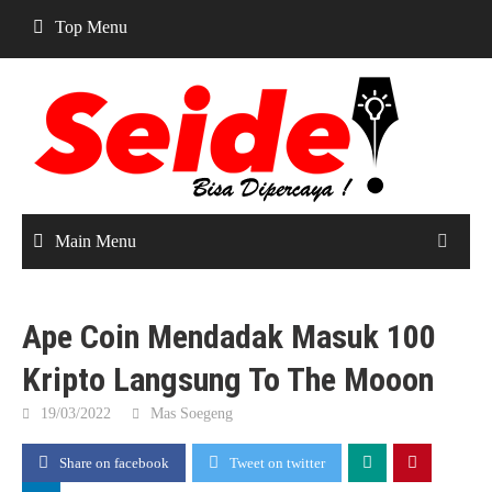
Skip
Top Menu
to
content
Main Menu
Ape Coin Mendadak Masuk 100
Kripto Langsung To The Mooon
19/03/2022
Mas Soegeng
Share on facebook
Tweet on twitter