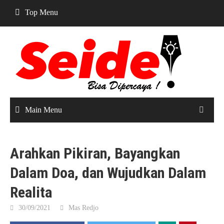
Skip
Top Menu
to
content
Main Menu
Arahkan Pikiran, Bayangkan
Dalam Doa, dan Wujudkan Dalam
Realita
30/09/2021
Mas Redjo