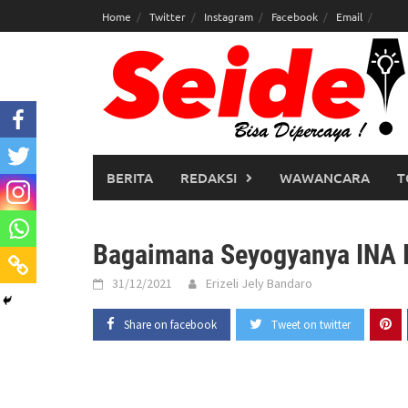
Skip
Home
Twitter
Instagram
Facebook
Email
to
content
BERITA
REDAKSI
WAWANCARA
T
Bagaimana Seyogyanya INA I
31/12/2021
Erizeli Jely Bandaro
Share on facebook
Tweet on twitter