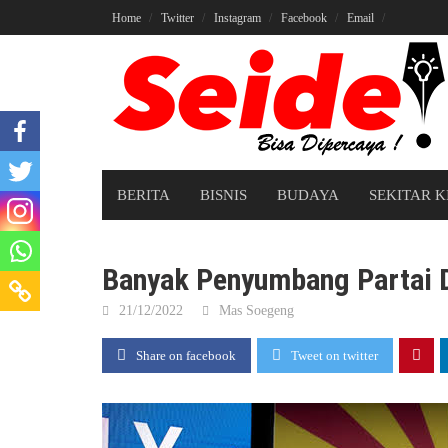
Skip
Home
Twitter
Instagram
Facebook
Email
to
content
BERITA
BISNIS
BUDAYA
SEKITAR K
Banyak Penyumbang Partai 
21/12/2022
Mas Soegeng
Share on facebook
Tweet on twitter