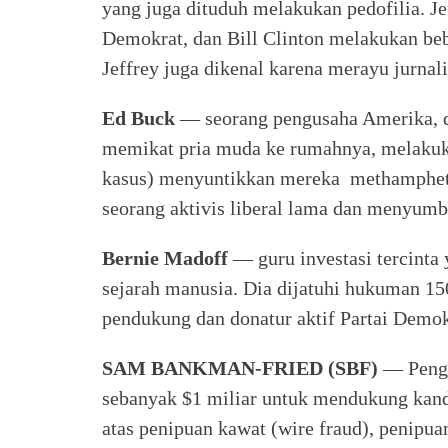
yang juga dituduh melakukan pedofilia. Je
Demokrat, dan Bill Clinton melakukan bebe
Jeffrey juga dikenal karena merayu jurna
Ed Buck
— seorang pengusaha Amerika, d
memikat pria muda ke rumahnya, melakuka
kasus) menyuntikkan mereka methampheta
seorang aktivis liberal lama dan menyum
Bernie Madoff
— guru investasi tercinta
sejarah manusia. Dia dijatuhi hukuman 15
pendukung dan donatur aktif Partai Demok
SAM BANKMAN-FRIED (SBF)
— Pengu
sebanyak $1 miliar untuk mendukung kandi
atas penipuan kawat (wire fraud), penipua