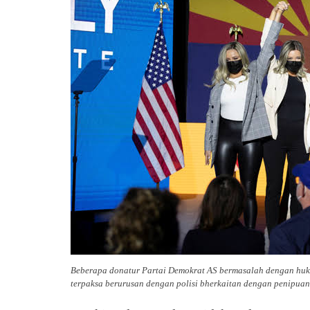
Beberapa donatur Partai Demokrat AS bermasalah dengan huk
terpaksa berurusan dengan polisi bherkaitan dengan penipuan u