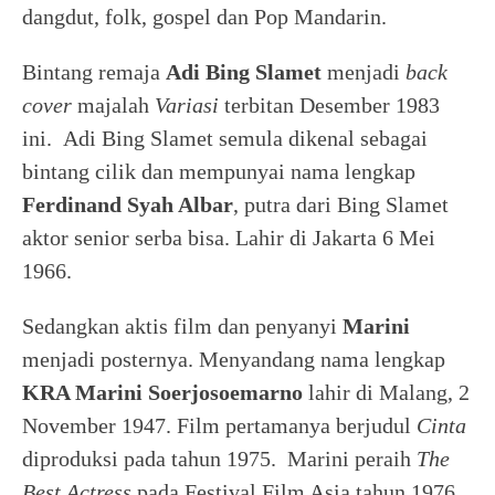
dangdut, folk, gospel dan Pop Mandarin.
Bintang remaja
Adi Bing Slamet
menjadi
back
cover
majalah
Variasi
terbitan Desember 1983
ini. Adi Bing Slamet semula dikenal sebagai
bintang cilik dan mempunyai nama lengkap
Ferdinand Syah Albar
, putra dari Bing Slamet
aktor senior serba bisa. Lahir di Jakarta 6 Mei
1966.
Sedangkan aktis film dan penyanyi
Marini
menjadi posternya. Menyandang nama lengkap
KRA Marini Soerjosoemarno
lahir di Malang, 2
November 1947. Film pertamanya berjudul
Cinta
diproduksi pada tahun 1975. Marini peraih
The
Best Actress
pada Festival Film Asia tahun 1976