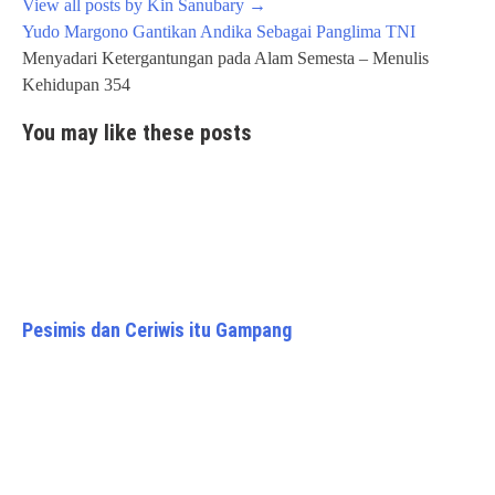
View all posts by Kin Sanubary
→
Post
Yudo Margono Gantikan Andika Sebagai Panglima TNI
navigation
Menyadari Ketergantungan pada Alam Semesta – Menulis
Kehidupan 354
You may like these posts
Pesimis dan Ceriwis itu Gampang