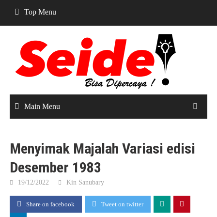
Skip
Top Menu
to
content
Main Menu
Menyimak Majalah Variasi edisi
Desember 1983
19/12/2022
Kin Sanubary
Share on facebook
Tweet on twitter