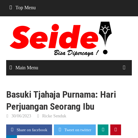
Skip
Top Menu
to
content
Main Menu
Basuki Tjahaja Purnama: Hari
Perjuangan Seorang Ibu
30/06/2023
Ricke Senduk
Share on facebook
Tweet on twitter