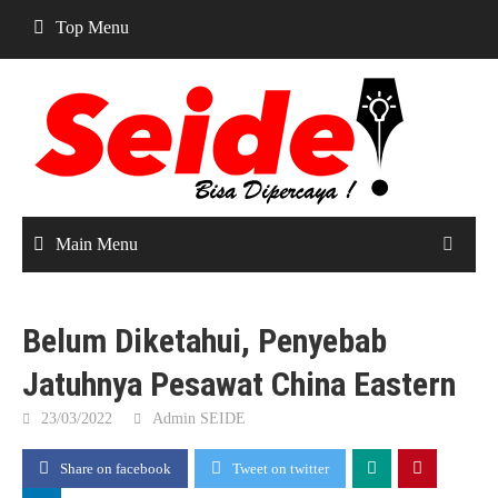
Skip
Top Menu
to
content
Main Menu
Belum Diketahui, Penyebab
Jatuhnya Pesawat China Eastern
23/03/2022
Admin SEIDE
Share on facebook
Tweet on twitter