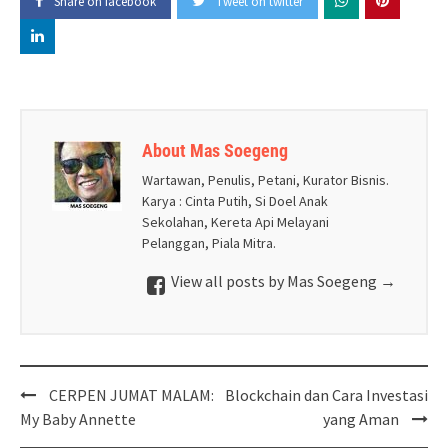
Share on facebook
Tweet on twitter
About Mas Soegeng
Wartawan, Penulis, Petani, Kurator Bisnis.
Karya : Cinta Putih, Si Doel Anak
Sekolahan, Kereta Api Melayani
Pelanggan, Piala Mitra.
View all posts by Mas Soegeng
→
Post
CERPEN JUMAT MALAM:
Blockchain dan Cara Investasi
navigation
My Baby Annette
yang Aman