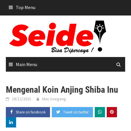
Skip
Top Menu
to
content
Main Menu
Mengenal Koin Anjing Shiba Inu
18/12/2021
Mas Soegeng
Share on facebook
Tweet on twitter