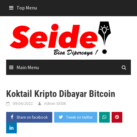
Skip
Top Menu
to
content
Main Menu
Koktail Kripto Dibayar Bitcoin
09/04/2022
Admin SEIDE
Share on facebook
Tweet on twitter