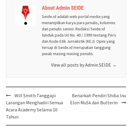
About Admin SEIDE
Seide.id adalah web portal media yang
menampilkan karya para jurnalis, kolumnis
dan penulis senior. Redaksi Seide.id
tunduk pada UU No. 40 / 1999 tentang Pers
dan Kode Etik Jurnalistik (KEJ). Opini yang
tersaji di Seide.id merupakan tanggung
jawab masing masing penulis.
View all posts by Admin SEIDE
→
Post
Will Smith Tanggapi
Benarkah Pendiri Shiba Inu
navigation
Larangan Menghadiri Semua
Elon MuSk dan Butterin
Acara Academy Selama 10
Tahun