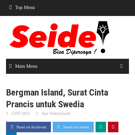
Skip
Top Menu
to
content
Main Menu
Bergman Island, Surat Cinta
Prancis untuk Swedia
13/07/2021
Ayu Sulistyowati
Share on facebook
Tweet on twitter