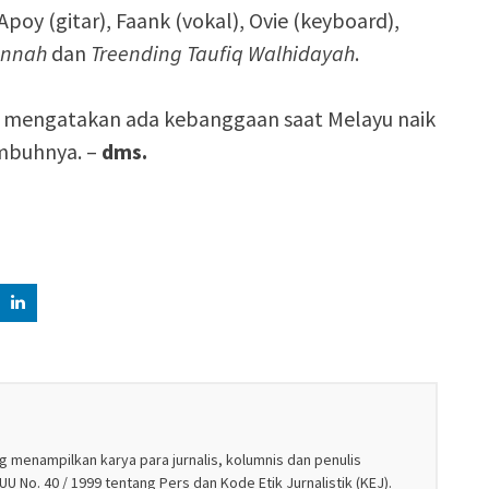
y (gitar), Faank (vokal), Ovie (keyboard),
annah
dan
Treending Taufiq Walhidayah
.
itu mengatakan ada kebanggaan saat Melayu naik
imbuhnya. –
dms.
g menampilkan karya para jurnalis, kolumnis dan penulis
U No. 40 / 1999 tentang Pers dan Kode Etik Jurnalistik (KEJ).