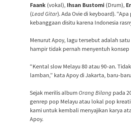
Faank
(vokal),
Ihsan Bustomi
(Drum),
E
(
Lead Gitar
). Ada Ovie di keyboard). “Ap
kebanggaan disitu karena Indonesia rasny
Menurut Apoy, lagu tersebut adalah satu
hampir tidak pernah menyentuh konsep mu
“Kental slow Melayu 80 atau 90-an. Tida
lamban,” kata Apoy di Jakarta, baru-baru 
Sejak merilis album
Orang Bilang
pada 20
genrep pop Melayu atau lokal pop krea
kami untuk kembali menyajikan karya at
Apoy.