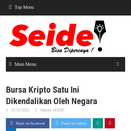
Skip
Top Menu
to
content
Main Menu
Bursa Kripto Satu Ini
Dikendalikan Oleh Negara
25/12/2022
Admin SEIDE
Share on facebook
Tweet on twitter