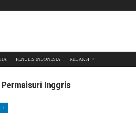
ITA
PENULIS INDONESIA
REDAKSI
 Permaisuri Inggris