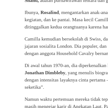
Shand,
adalah purnawirawan tentara dan
Ibunya,
Rosalind
, mengantarkan anak-ana
kegiatan, dan ke pantai. Masa kecil Camil
ditinggalkan kedua orangtuanya karena ha
Camilla kemudian bersekolah di Swiss, da
jajaran sosialita London. Dia populer, da
dengan anggota Household Cavalry bern
Di awal tahun 1970-an, dia diperkenalka
Jonathan Dimbleby
, yang menulis biogra
dengan intensitas layaknya cinta pertama 
seketika”.
Namun waktu pertemuan mereka tidak tepa
masih mengejar karir di Angkatan Laut. Pa