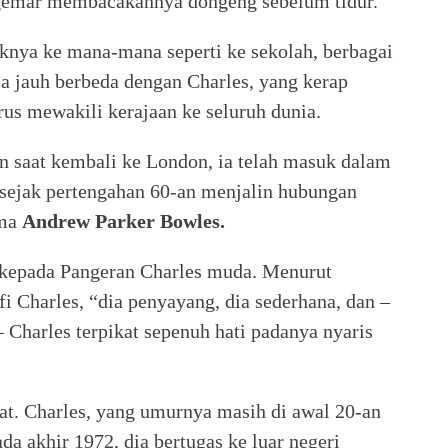
 gemar membacakannya dongeng sebelum tidur.
knya ke mana-mana seperti ke sekolah, berbagai
la jauh berbeda dengan Charles, yang kerap
rus mewakili kerajaan ke seluruh dunia.
n saat kembali ke London, ia telah masuk dalam
n sejak pertengahan 60-an menjalin hubungan
ama
Andrew Parker Bowles.
n kepada Pangeran Charles muda. Menurut
fi Charles, “dia penyayang, dia sederhana, dan –
– Charles terpikat sepenuh hati padanya nyaris
t. Charles, yang umurnya masih di awal 20-an
da akhir 1972, dia bertugas ke luar negeri