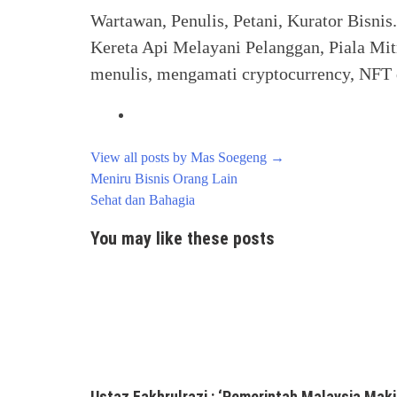
Wartawan, Penulis, Petani, Kurator Bisnis
Kereta Api Melayani Pelanggan, Piala Mit
menulis, mengamati cryptocurrency, NFT d
View all posts by Mas Soegeng
→
Post
Meniru Bisnis Orang Lain
navigation
Sehat dan Bahagia
You may like these posts
Ustaz Fakhrulrazi : ‘Pemerintah Malaysia Maki