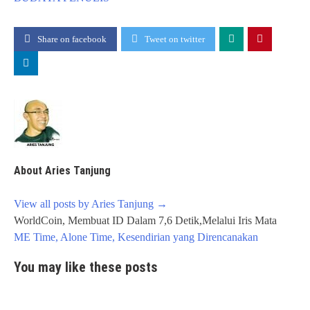
Share on facebook
Tweet on twitter
About Aries Tanjung
View all posts by Aries Tanjung
→
Post
WorldCoin, Membuat ID Dalam 7,6 Detik,Melalui Iris Mata
navigation
ME Time, Alone Time, Kesendirian yang Direncanakan
You may like these posts