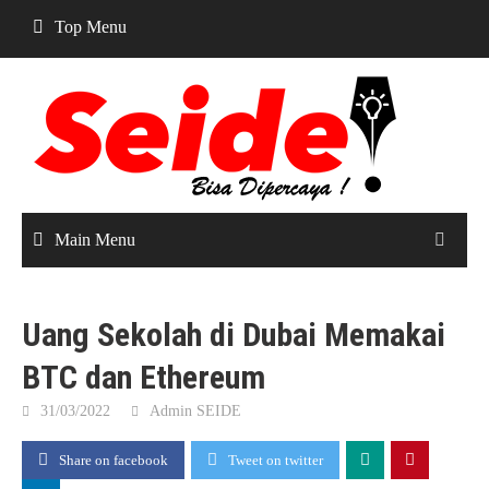
Skip
Top Menu
to
content
Main Menu
Uang Sekolah di Dubai Memakai
BTC dan Ethereum
31/03/2022
Admin SEIDE
Share on facebook
Tweet on twitter