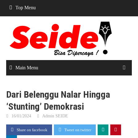
Skip
Top Menu
to
content
Main Menu
Dari Belenggu Nalar Hingga
‘Stunting’ Demokrasi
16/01/2024
Admin SEIDE
Share on facebook
Tweet on twitter