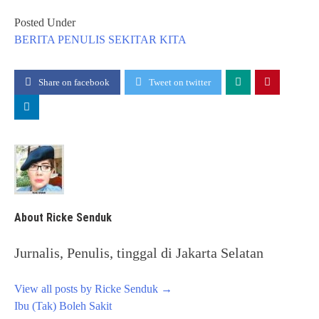
Posted Under
BERITA
PENULIS
SEKITAR KITA
Share on facebook
Tweet on twitter
About Ricke Senduk
Jurnalis, Penulis, tinggal di Jakarta Selatan
View all posts by Ricke Senduk
→
Post
Ibu (Tak) Boleh Sakit