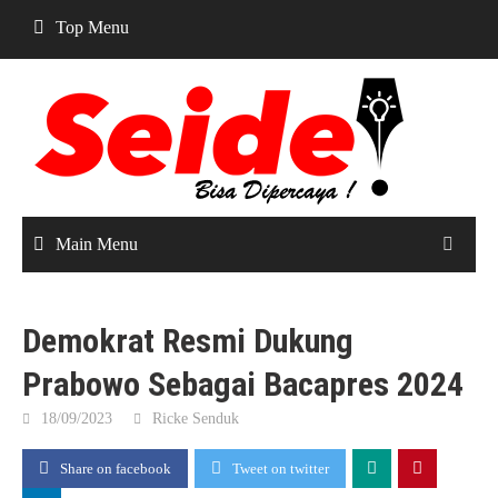
Skip
Top Menu
to
content
Main Menu
Demokrat Resmi Dukung
Prabowo Sebagai Bacapres 2024
18/09/2023
Ricke Senduk
Share on facebook
Tweet on twitter