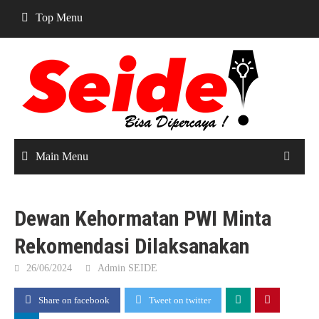
Skip
Top Menu
to
content
Main Menu
Dewan Kehormatan PWI Minta
Rekomendasi Dilaksanakan
26/06/2024
Admin SEIDE
Share on facebook
Tweet on twitter