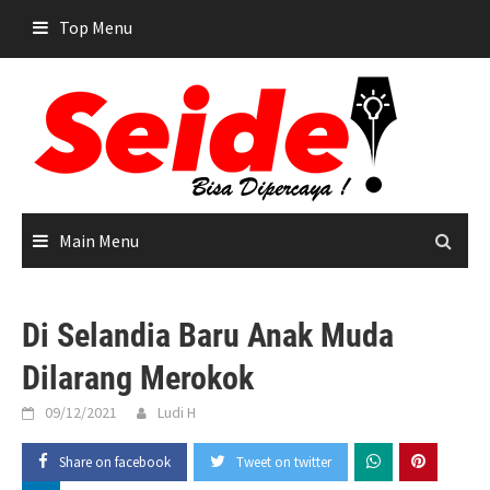
Skip
Top Menu
to
content
Main Menu
Di Selandia Baru Anak Muda
Dilarang Merokok
09/12/2021
Ludi H
Share on facebook
Tweet on twitter