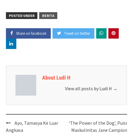
POSTED UNDER
BERITA
Share on facebook
Tweet on twitter
About Ludi H
View all posts by Ludi H
→
Post
Ayo, Tamasya Ke Luar
‘The Power of the Dog’, Puisi
navigation
Angkasa
Maskulinitas Jane Campion