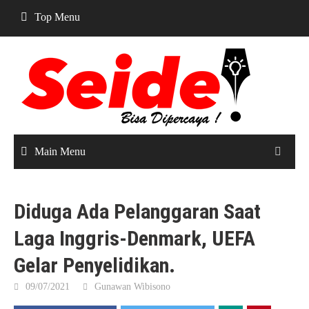
Skip
Top Menu
to
content
Main Menu
Diduga Ada Pelanggaran Saat
Laga Inggris-Denmark, UEFA
Gelar Penyelidikan.
09/07/2021
Gunawan Wibisono