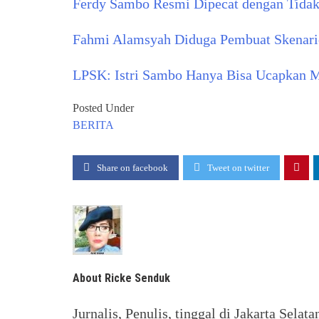
Ferdy Sambo Resmi Dipecat dengan Tida
Fahmi Alamsyah Diduga Pembuat Skenar
LPSK: Istri Sambo Hanya Bisa Ucapkan 
Posted Under
BERITA
Share on facebook
Tweet on twitter
About Ricke Senduk
Jurnalis, Penulis, tinggal di Jakarta Selata