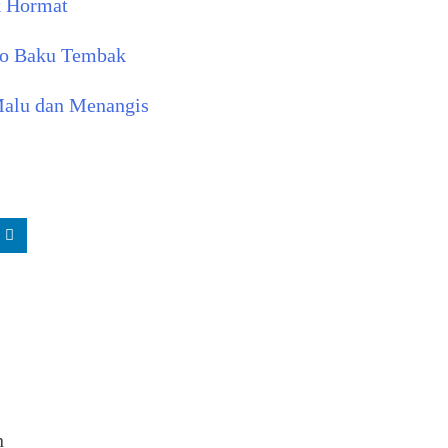
k Hormat
io Baku Tembak
Malu dan Menangis
n