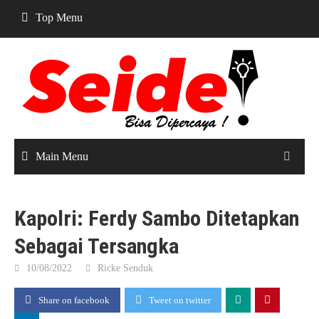
Skip
Top Menu
to
content
Main Menu
Kapolri: Ferdy Sambo Ditetapkan
Sebagai Tersangka
10/08/2022
Ricke Senduk
Share on facebook
Tweet on twitter