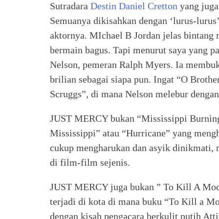
Sutradara
Destin Daniel Cretton
yang juga
Semuanya dikisahkan dengan ‘lurus-lurus’ 
aktornya. MIchael B Jordan jelas bintang
bermain bagus. Tapi menurut saya yang pa
Nelson, pemeran Ralph Myers. Ia membukt
brilian sebagai siapa pun. Ingat “O Broth
Scruggs”, di mana Nelson melebur dengan 
JUST MERCY bukan “Mississippi Burning”
Mississippi” atau “Hurricane” yang mengh
cukup mengharukan dan asyik dinikmati, 
di film-film sejenis.
JUST MERCY juga bukan ” To Kill A Mocki
terjadi di kota di mana buku “To Kill a M
dengan kisah pengacara berkulit putih Att