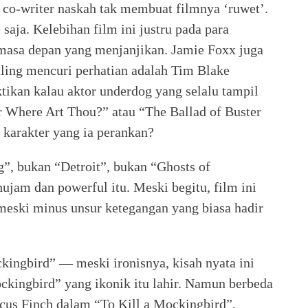
 co-writer naskah tak membuat filmnya ‘ruwet’.
saja. Kelebihan film ini justru pada para
 masa depan yang menjanjikan. Jamie Foxx juga
ling mencuri perhatian adalah Tim Blake
ikan kalau aktor underdog yang selalu tampil
er Where Art Thou?” atau “The Ballad of Buster
karakter yang ia perankan?
, bukan “Detroit”, bukan “Ghosts of
ujam dan powerful itu. Meski begitu, film ini
meski minus unsur ketegangan yang biasa hadir
ngbird” — meski ironisnya, kisah nyata ini
ockingbird” yang ikonik itu lahir. Namun berbeda
icus Finch dalam “To Kill a Mockingbird”,