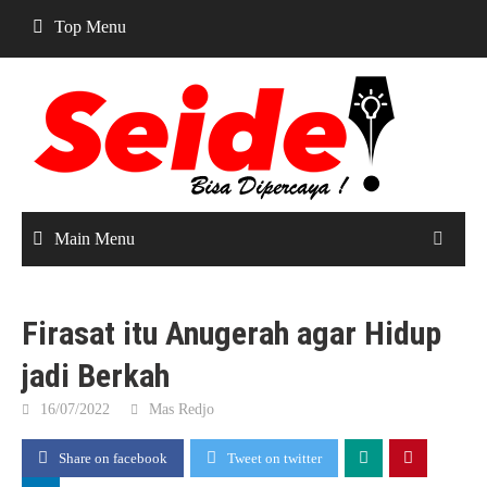
Skip
Top Menu
to
content
Main Menu
Firasat itu Anugerah agar Hidup
jadi Berkah
16/07/2022
Mas Redjo
Share on facebook
Tweet on twitter