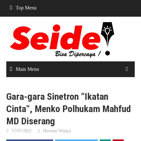
Skip
Top Menu
to
content
Main Menu
Gara-gara Sinetron “Ikatan
Cinta”, Menko Polhukam Mahfud
MD Diserang
17/07/2021
Herman Wijaya