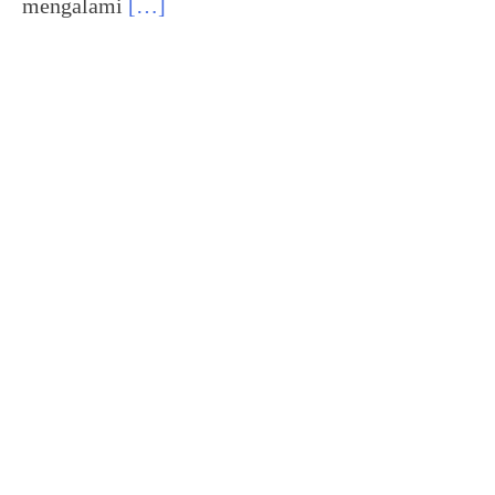
mengalami
[…]
Desa Wisata Kampung Blekok