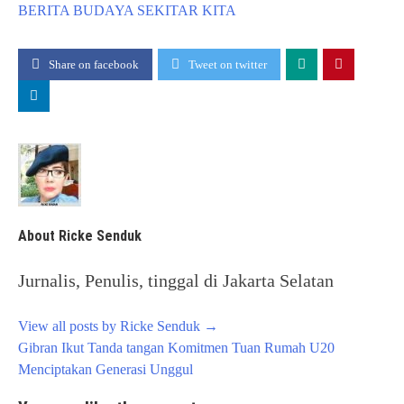
BERITA
BUDAYA
SEKITAR KITA
Share on facebook
Tweet on twitter
About Ricke Senduk
Jurnalis, Penulis, tinggal di Jakarta Selatan
View all posts by Ricke Senduk
→
Post
Gibran Ikut Tanda tangan Komitmen Tuan Rumah U20
navigation
Menciptakan Generasi Unggul