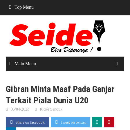
Skip
Top Menu
to
content
Main Menu
Gibran Minta Maaf Pada Ganjar
Terkait Piala Dunia U20
05/04/2023
Ricke Senduk
Share on facebook
Tweet on twitter