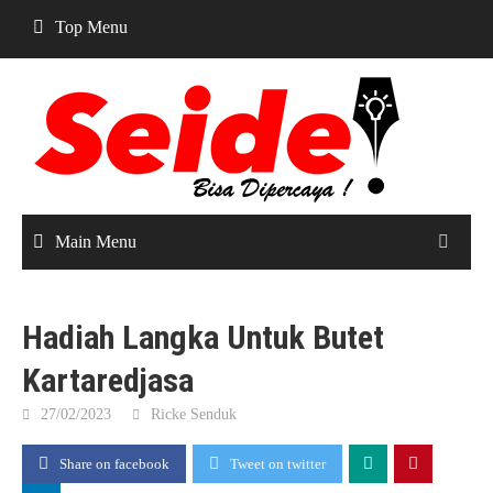
Skip
Top Menu
to
content
Main Menu
Hadiah Langka Untuk Butet
Kartaredjasa
27/02/2023
Ricke Senduk
Share on facebook
Tweet on twitter