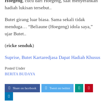
Hoegeng
, cucu dari Hoegeng, saat menyerahkan
hadiah lukisan tersebut..
Butet girang luar biasa. Sama sekali tidak
menduga… “Beliaune (Hoegeng) idola saya,”
ujar Butet..
(
ricke senduk
)
Suprise, Butet Kartaredjasa Dapat Hadiah Khusus
Posted Under
BERITA
BUDAYA
Share on facebook
Tweet on twitter