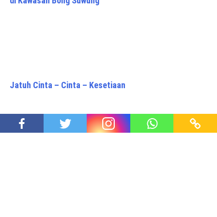
di Kawasan Bong Suwung
Jatuh Cinta – Cinta – Kesetiaan
Pasangan Calon Walikota dan Wakil Walikota
Yogyakarta Silaturahmi ke PP Muhammadiyah
Proudly powered by WordPress
|
Theme: Awaken Pro by
ThemezHut
.