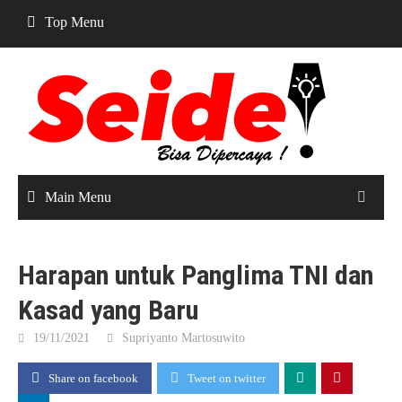
Skip
Top Menu
to
content
Main Menu
Harapan untuk Panglima TNI dan
Kasad yang Baru
19/11/2021
Supriyanto Martosuwito
Share on facebook
Tweet on twitter