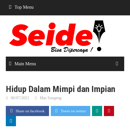
Skip
Top Menu
to
content
Main Menu
Hidup Dalam Mimpi dan Impian
06/07/2021
Mas Soegeng
Share on facebook
Tweet on twitter