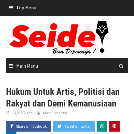
Skip
Top Menu
to
content
Main Menu
Hukum Untuk Artis, Politisi dan
Rakyat dan Demi Kemanusiaan
24/07/2022
Mas Soegeng
Share on facebook
Tweet on twitter